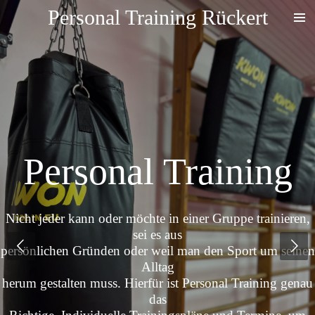
Personal Training Rückert
Zum
Hauptinhalt
springen
Personal Training
Nicht jeder kann oder möchte in einer Gruppe trainieren,
sei es aus
persönlichen Gründen oder weil man den Sport um seinen
Alltag
herum gestalten muss. Hierfür ist Personal Training genau
das